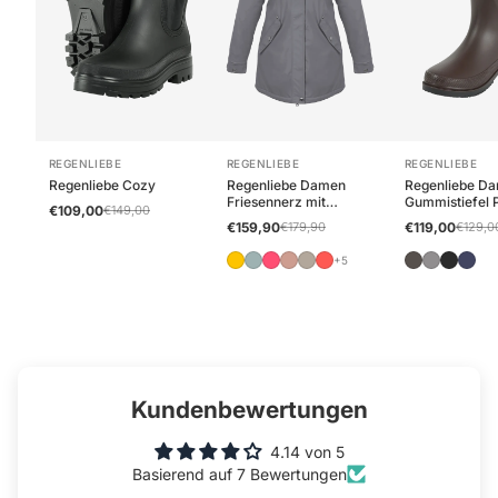
griffige Gummisohle
Nylonstulpe mit Schnürsenkel
Fußbett
Absatzhöhe: 3 cm
Absatzform: Block
Schuhweite: Schmal
REGENLIEBE
REGENLIEBE
REGENLIEBE
Regenliebe Cozy
Regenliebe Damen
Regenliebe D
Friesennerz mit
Gummistiefel 
€109,00
€149,00
Teddyfleece
Halbschaft
€159,90
€179,90
€119,00
€129,0
+5
Kundenbewertungen
4.14 von 5
Basierend auf 7 Bewertungen