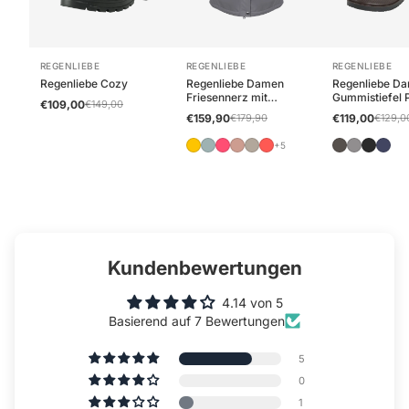
REGENLIEBE
REGENLIEBE
REGENLIEBE
Regenliebe Cozy
Regenliebe Damen
Regenliebe D
Friesennerz mit
Gummistiefel 
€109,00
€149,00
Teddyfleece
Halbschaft
€159,90
€179,90
€119,00
€129,0
+5
Kundenbewertungen
4.14 von 5
Basierend auf 7 Bewertungen
5
0
1