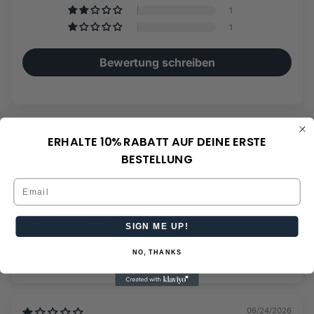
1
1
Bewertung schreiben
ERHALTE 10% RABATT AUF DEINE ERSTE
Sort by
BESTELLUNG
Email
07/20/2026
Julia Froese
Germany
SIGN ME UP!
Der Mantel ist von hervorragender Qualität
NO, THANKS
06/24/2026